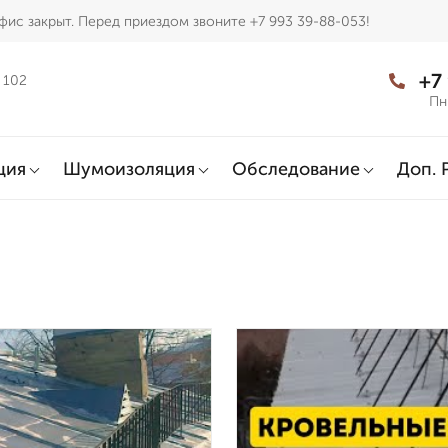
фис закрыт. Перед приездом звоните +7 993 39-88-053!
+7
 102
Пн
ция
Шумоизоляция
Обследование
Доп. 