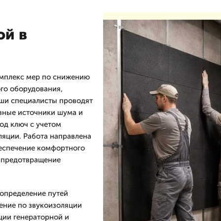
ой в
мплекс мер по снижению
го оборудования,
аши специалисты проводят
вные источники шума и
од ключ с учетом
ляции. Работа направлена
беспечение комфортного
 предотвращение
 определение путей
ение по звукоизоляции
яции генераторной и