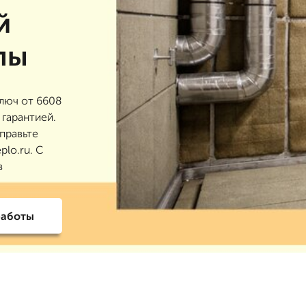
й
лы
люч от 6608
 гарантией.
правьте
plo.ru. С
в
работы