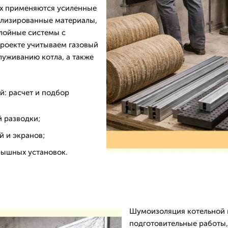
х применяются усиленные
ализированные материалы,
слойные системы с
проекте учитываем газовый
луживанию котла, а также
: расчет и подбор
 разводки;
й и экранов;
рышных установок.
Шумоизоляция котельной 
подготовительные работы,