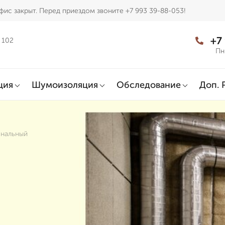
фис закрыт. Перед приездом звоните +7 993 39-88-053!
+7
 102
Пн
ция
Шумоизоляция
Обследование
Доп. 
ональный