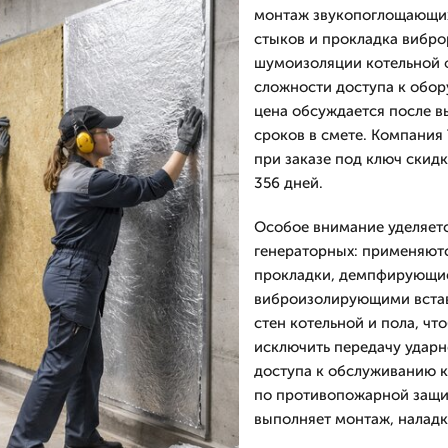
монтаж звукопоглощающих
стыков и прокладка вибро
шумоизоляции котельной ф
сложности доступа к обо
цена обсуждается после в
сроков в смете. Компания
при заказе под ключ скидк
356 дней.
Особое внимание уделяет
генераторных: применяют
прокладки, демпфирующие
виброизолирующими встав
стен котельной и пола, чт
исключить передачу ударн
доступа к обслуживанию к
по противопожарной защит
выполняет монтаж, наладку