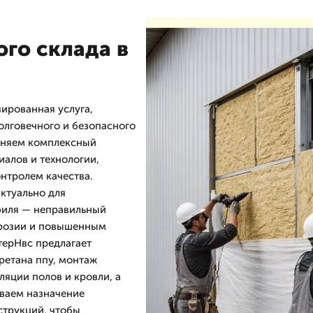
го склада в
ированная услуга,
олговечного и безопасного
лняем комплексный
иалов и технологии,
нтролем качества.
ктуально для
филя — неправильный
ррозии и повышенным
ерНвс предлагает
ретана ппу, монтаж
ляции полов и кровли, а
ываем назначение
струкций, чтобы