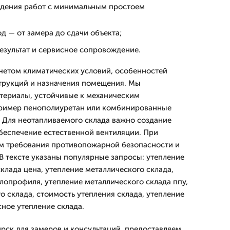
дения работ с минимальным простоем
 — от замера до сдачи объекта;
езультат и сервисное сопровождение.
учетом климатических условий, особенностей
трукций и назначения помещения. Мы
териалы, устойчивые к механическим
апример пенополиуретан или комбинированные
 Для неотапливаемого склада важно создание
обеспечение естественной вентиляции. При
м требования противопожарной безопасности и
В тексте указаны популярные запросы: утепление
склада цена, утепление металлического склада,
ллопрофиля, утепление металлического склада ппу,
о склада, стоимость утепления склада, утепление
сное утепление склада.
ск для замеров и консультаций, предоставляем