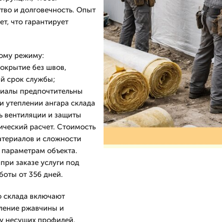
тво и долговечность. Опыт
т, что гарантирует
вому режиму:
окрытие без швов,
й срок службы;
риалы предпочтительны
и утеплении ангара склада
ь вентиляции и защиты
ический расчет. Стоимость
атериалов и сложности
 параметрам объекта.
при заказе услуги под
боты от 356 дней.
о склада включают
аление ржавчины и
у несущих профилей,