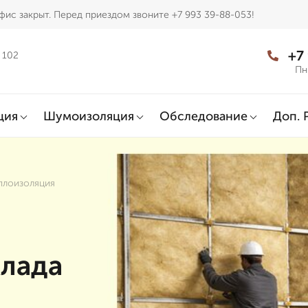
фис закрыт. Перед приездом звоните +7 993 39-88-053!
+7
 102
Пн
ция
Шумоизоляция
Обследование
Доп. 
плоизоляция
клада