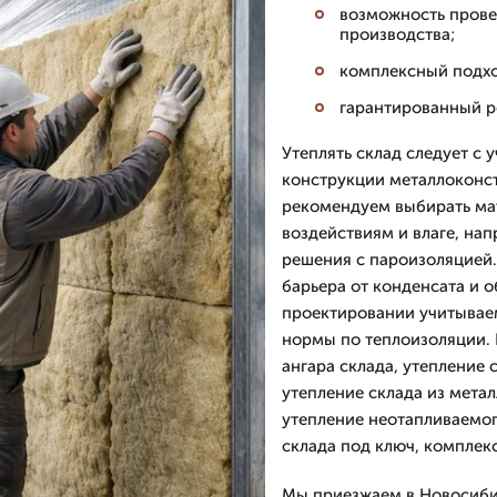
возможность прове
производства;
комплексный подход
гарантированный р
Утеплять склад следует с 
конструкции металлоконс
рекомендуем выбирать ма
воздействиям и влаге, н
решения с пароизоляцией.
барьера от конденсата и 
проектировании учитывае
нормы по теплоизоляции. 
ангара склада, утепление 
утепление склада из мета
утепление неотапливаемог
склада под ключ, комплек
Мы приезжаем в Новосибир