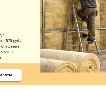
д в
т 4575 руб./
. Отправьте
plo.ru. С
в
работы