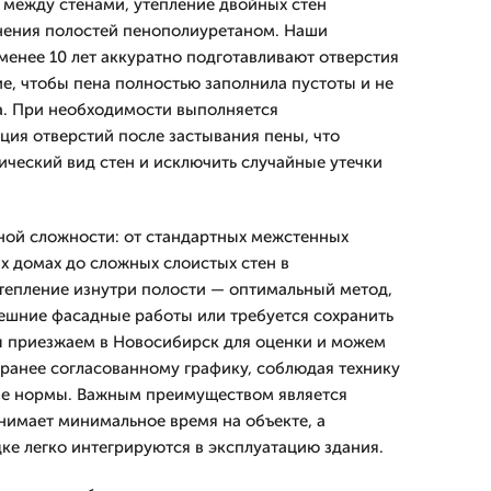
у между стенами, утепление двойных стен
нения полостей пенополиуретаном. Наши
менее 10 лет аккуратно подготавливают отверстия
е, чтобы пена полностью заполнила пустоты и не
а. При необходимости выполняется
ция отверстий после застывания пены, что
ический вид стен и исключить случайные утечки
ной сложности: от стандартных межстенных
х домах до сложных слоистых стен в
тепление изнутри полости — оптимальный метод,
нешние фасадные работы или требуется сохранить
ы приезжаем в Новосибирск для оценки и можем
аранее согласованному графику, соблюдая технику
ые нормы. Важным преимуществом является
анимает минимальное время на объекте, а
ке легко интегрируются в эксплуатацию здания.