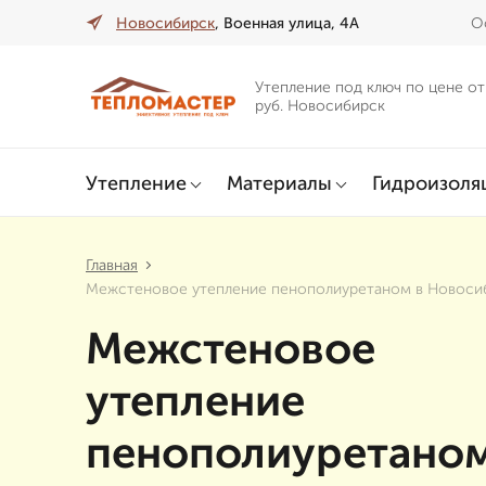
Новосибирск
, Военная улица, 4А
О
Утепление под ключ по цене от
руб. Новосибирск
Утепление
Материалы
Гидроизоля
Главная
Межстеновое утепление пенополиуретаном в Новоси
Межстеновое
утепление
пенополиуретаном