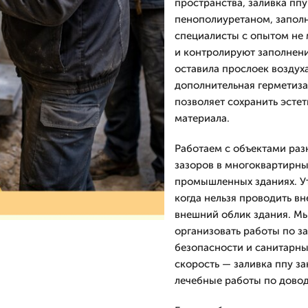
пространства, заливка пп
пенополиуретаном, запол
специалисты с опытом не 
и контролируют заполнени
оставила прослоек воздух
дополнительная герметиза
позволяет сохранить эстет
материала.
Работаем с объектами раз
зазоров в многоквартирны
промышленных зданиях. У
когда нельзя проводить в
внешний облик здания. М
организовать работы по з
безопасности и санитарн
скорость — заливка ппу з
лечебные работы по довод