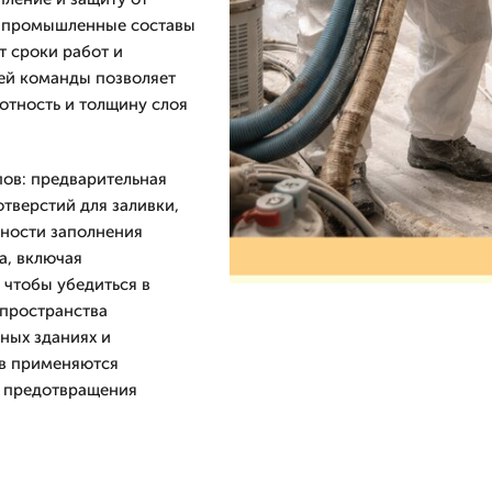
я промышленные составы
т сроки работ и
ей команды позволяет
отность и толщину слоя
пов: предварительная
отверстий для заливки,
рности заполнения
а, включая
 чтобы убедиться в
 пространства
нных зданиях и
в применяются
я предотвращения