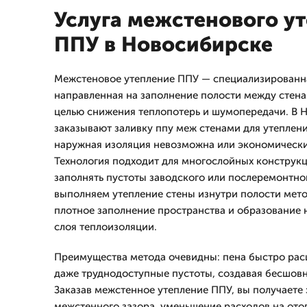
Услуга межстенового у
ППУ в Новосибирске
Межстеновое утепление ППУ — специализированна
направленная на заполнение полости между стен
целью снижения теплопотерь и шумопередачи. В 
заказывают заливку ппу меж стенами для утеплени
наружная изоляция невозможна или экономически
Технология подходит для многослойных конструкц
заполнять пустоты заводского или послеремонтн
выполняем утепление стены изнутри полости мето
плотное заполнение пространства и образование
слоя теплоизоляции.
Преимущества метода очевидны: пена быстро рас
даже труднодоступные пустоты, создавая бесшовн
Заказав межстенное утепление ППУ, вы получаете
межстенного зазора, уменьшение расходов на ото