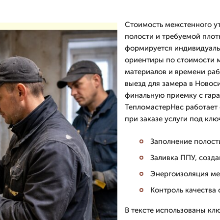
Стоимость межстенного ут
полости и требуемой плот
формируется индивидуаль
ориентиры по стоимости 
материалов и времени раб
выезд для замера в Новос
финальную приемку с гар
ТепломастерНвс работает с
при заказе услуги под клю
Заполнение полост
Заливка ППУ, созд
Энергоизоляция ме
Контроль качества
В тексте использованы кл