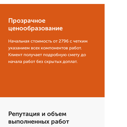
Прозрачное
ценообразование
Начальная стоимость от 2796 с четким
указанием всех компонентов работ.
Клиент получает подробную смету до
начала работ без скрытых доплат.
Репутация и объем
выполненных работ