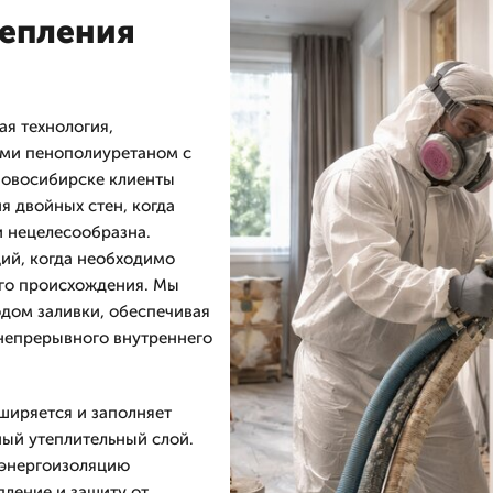
тепления
я технология,
ами пенополиуретаном с
Новосибирске клиенты
я двойных стен, когда
 нецелесообразна.
ий, когда необходимо
ого происхождения. Мы
дом заливки, обеспечивая
 непрерывного внутреннего
ширяется и заполняет
ый утеплительный слой.
 энергоизоляцию
пление и защиту от