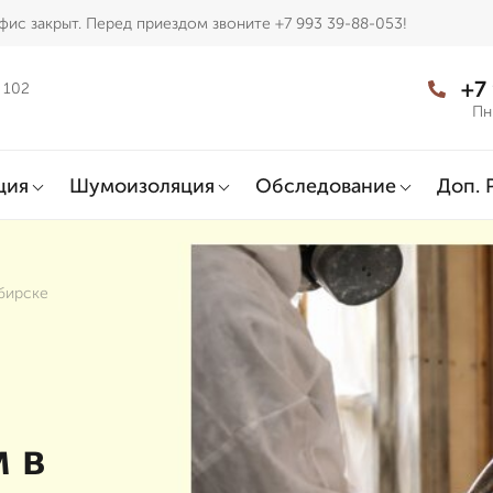
фис закрыт. Перед приездом звоните +7 993 39-88-053!
+7
 102
Пн
ция
Шумоизоляция
Обследование
Доп. 
бирске
 в