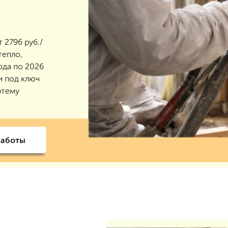
 2796 руб./
тепло,
ода по 2026
и под ключ
ртему
работы