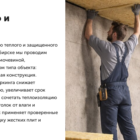
 и
ю теплого и защищенного
ибирске мы проводим
мочевиной,
м типа объекта:
ая конструкция.
ркинга снижает
ю, увеличивает срок
 сочетать теплоизоляцию
олок от влаги и
с применяет проверенные
ку жестких плит и