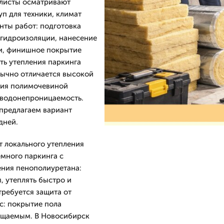
алисты осматривают
п для техники, климат
нты работ: подготовка
 гидроизоляции, нанесение
ли, финишное покрытие
ть утепления паркинга
бычно отличается высокой
ция полимочевиной
 водонепроницаемость.
предлагаем вариант
дней.
т локального утепления
емного паркинга с
ения пенополиуретана:
, утеплять быстро и
требуется защита от
с: покрытие пола
чищаемым. В Новосибирск