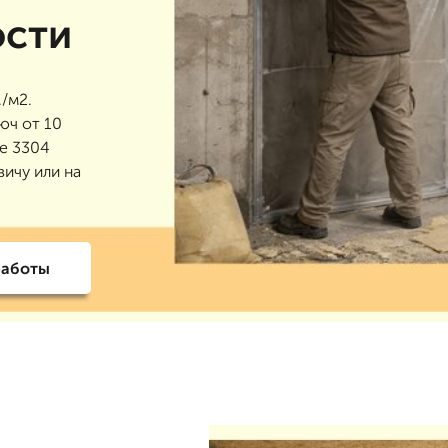
ости
/м2.
юч от 10
ее 3304
вичу или на
работы