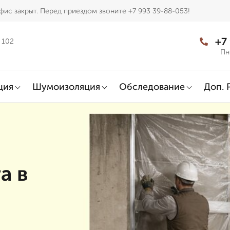
фис закрыт. Перед приездом звоните +7 993 39-88-053!
+7
 102
Пн
ция
Шумоизоляция
Обследование
Доп. 
а в