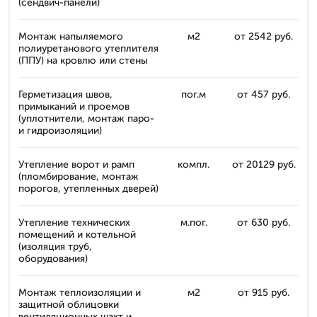
(сендвич-панели)
Монтаж напыляемого
м2
от 2542 руб.
полиуретанового утеплителя
(ППУ) на кровлю или стены
Герметизация швов,
пог.м
от 457 руб.
примыканий и проемов
(уплотнители, монтаж паро-
и гидроизоляции)
Утепление ворот и рамп
компл.
от 20129 руб.
(пломбирование, монтаж
порогов, утепленных дверей)
Утепление технических
м.пог.
от 630 руб.
помещений и котельной
(изоляция труб,
оборудования)
Монтаж теплоизоляции и
м2
от 915 руб.
защитной облицовки
вентиляционных шахт и