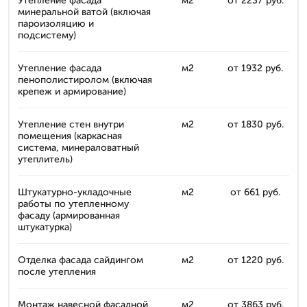
Утепление фасада
м2
от 2237 руб.
минеральной ватой (включая
пароизоляцию и
подсистему)
Утепление фасада
м2
от 1932 руб.
пенополистиролом (включая
крепеж и армирование)
Утепление стен внутри
м2
от 1830 руб.
помещения (каркасная
система, минераловатный
утеплитель)
Штукатурно-укладочные
м2
от 661 руб.
работы по утепленному
фасаду (армированная
штукатурка)
Отделка фасада сайдингом
м2
от 1220 руб.
после утепления
Монтаж навесной фасадной
м2
от 3863 руб.