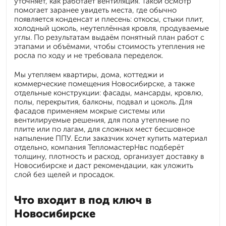
уточняет, как работает вентиляция. Такой осмотр
помогает заранее увидеть места, где обычно
появляется конденсат и плесень: откосы, стыки плит,
холодный цоколь, неутеплённая кровля, продуваемые
углы. По результатам выдаём понятный план работ с
этапами и объёмами, чтобы стоимость утепления не
росла по ходу и не требовала переделок.
Мы утепляем квартиры, дома, коттеджи и
коммерческие помещения Новосибирске, а также
отдельные конструкции: фасады, мансарды, кровлю,
полы, перекрытия, балконы, подвал и цоколь. Для
фасадов применяем мокрые системы или
вентилируемые решения, для пола утепление по
плите или по лагам, для сложных мест бесшовное
напыление ППУ. Если заказчик хочет купить материал
отдельно, компания ТепломастерНвс подберёт
толщину, плотность и расход, организует доставку в
Новосибирске и даст рекомендации, как уложить
слой без щелей и просадок.
Что входит в под ключ в
Новосибирске