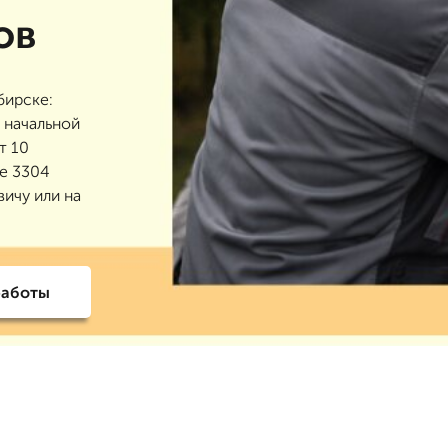
ов
бирске:
 начальной
т 10
ее 3304
вичу или на
работы