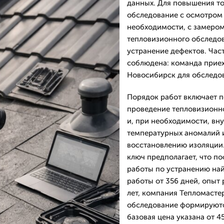
данных. Для повышения т
обследование с осмотром 
необходимости, с замером
тепловизионного обследов
устранение дефектов. Час
соблюдена: команда приех
Новосибирск для обследов
Порядок работ включает п
проведение тепловизионн
и, при необходимости, вн
температурных аномалий 
восстановлению изоляции.
ключ предполагает, что п
работы по устранению най
работы от 356 дней, опыт
лет, компания Тепломастер
обследование формируются
базовая цена указана от 45