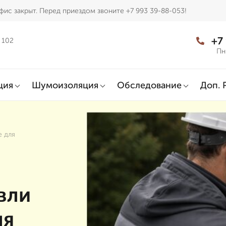
фис закрыт. Перед приездом звоните +7 993 39-88-053!
+7
 102
Пн
ция
Шумоизоляция
Обследование
Доп. 
 для
вли
ля