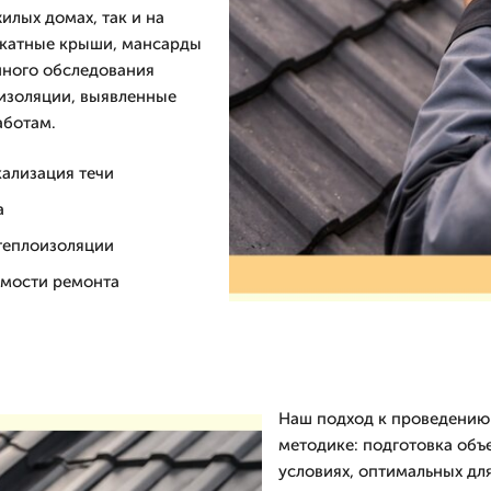
илых домах, так и на
скатные крыши, мансарды
нного обследования
оизоляции, выявленные
аботам.
кализация течи
а
теплоизоляции
имости ремонта
Наш подход к проведению
методике: подготовка объ
условиях, оптимальных дл