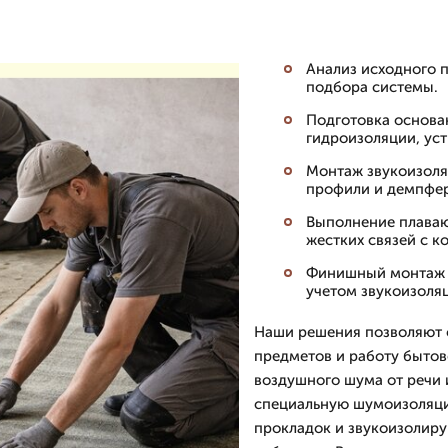
Анализ исходного 
подбора системы.
Подготовка основан
гидроизоляции, ус
Монтаж звукоизоля
профили и демпфе
Выполнение плаваю
жестких связей с к
Финишный монтаж н
учетом звукоизоля
Наши решения позволяют с
предметов и работу бытово
воздушного шума от речи 
специальную шумоизоляци
прокладок и звукоизолиру