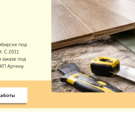
ибирске под
й. С 2011
 заказе под
 КП Артему
работы