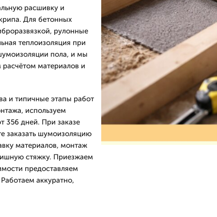
кальную расшивку и
крипа. Для бетонных
иброразвязкой, рулонные
льная теплоизоляция при
шумоизоляции пола, и мы
м расчётом материалов и
ва и типичные этапы работ
нтажа, используем
 356 дней. При заказе
ете заказать шумоизоляцию
авку материалов, монтаж
нишную стяжку. Приезжаем
имости предоставляем
 Работаем аккуратно,