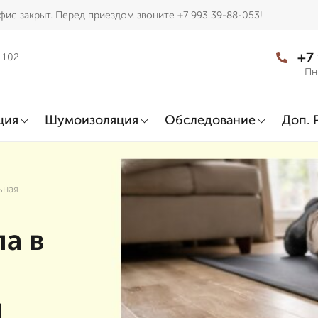
фис закрыт. Перед приездом звоните +7 993 39-88-053!
+7
 102
Пн
ция
Шумоизоляция
Обследование
Доп. 
ьная
а в
я