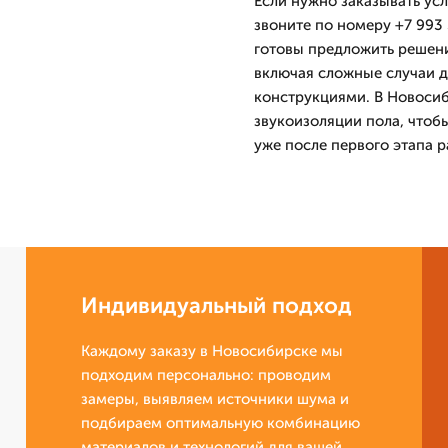
Если нужно заказывать усл
звоните по номеру +7 993 
готовы предложить решение
включая сложные случаи 
конструкциями. В Новосиб
звукоизоляции пола, чтоб
уже после первого этапа р
Индивидуальный подход
Каждому заказу в Новосибирске мы
подходим персонально: проводим
замеры, выявляем источники шума и
подбираем оптимальную комбинацию
материалов и технологий для вашей