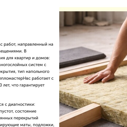
 работ, направленный на
мещениями. В
я для квартир и домов:
многослойных систем с
крытия, тип напольного
епломастерНвс работает с
 лет, что гарантирует
я с диагностики:
пустот, состояние
вянных перекрытий
ирующие маты, подложки,