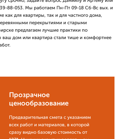
угу срочно, задайте вопрос Даниилу и Артему или
39-88-053. Мы работаем Пн-Пт 09-18 Сб-Вс вых. и
 как для квартиры, так и для частного дома,
деревянными перекрытиями и старыми
ирске предлагаем лучшие практики по
ы ваш дом или квартира стали тише и комфортнее
абот.
Прозрачное
ценообразование
Предварительная смета с указанием
всех работ и материалов, в которой
сразу видно базовую стоимость от