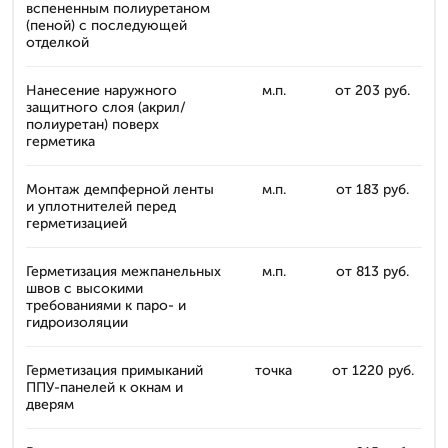
вспененным полиуретаном
(пеной) с последующей
отделкой
Нанесение наружного
м.п.
от 203 руб.
защитного слоя (акрил/
полиуретан) поверх
герметика
Монтаж демпферной ленты
м.п.
от 183 руб.
и уплотнителей перед
герметизацией
Герметизация межпанельных
м.п.
от 813 руб.
швов с высокими
требованиями к паро- и
гидроизоляции
Герметизация примыканий
точка
от 1220 руб.
ППУ-панелей к окнам и
дверям