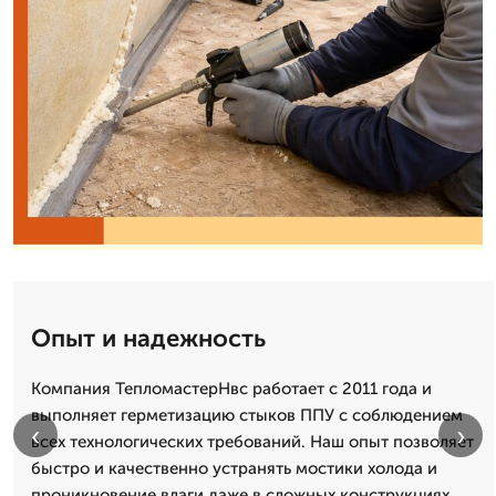
Опыт и надежность
Компания ТепломастерНвс работает с 2011 года и
выполняет герметизацию стыков ППУ с соблюдением
‹
›
всех технологических требований. Наш опыт позволяет
быстро и качественно устранять мостики холода и
проникновение влаги даже в сложных конструкциях.