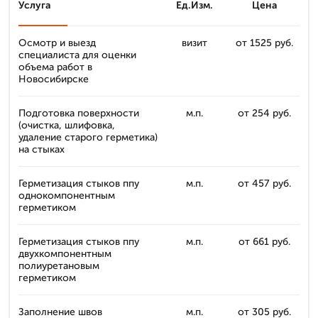
Услуга
Ед.Изм.
Цена
Осмотр и выезд
визит
от 1525 руб.
специалиста для оценки
объема работ в
Новосибирске
Подготовка поверхности
м.п.
от 254 руб.
(очистка, шлифовка,
удаление старого герметика)
на стыках
Герметизация стыков ппу
м.п.
от 457 руб.
однокомпонентным
герметиком
Герметизация стыков ппу
м.п.
от 661 руб.
двухкомпонентным
полиуретановым
герметиком
Заполнение швов
м.п.
от 305 руб.