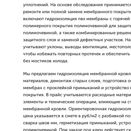
уплотнений. На основе обследования принимаетс
ремонте или полной замене мембранного покрыти
включают гидроизоляция пвх мембраны с горячей 
полимерного покрытия полимочевиной для защит
полимочевиной, а также комбинированные решен
защитного слоя и заменой дефектных участков. Н
учитывают уклоны, выводы вентиляции, местопол
чтобы избежать повторных протечек и обеспечит
без мостиков холода.
Мы предлагаем гидроизоляция мембранной кровли
материалов, демонтаж старых слоев, подготовка 
мембран с проклейкой примыканий и устройство
покрытия. В прайс учитываются расходные матер
элементы и технические операции, влияющие на 
мембранной кровли. Ориентировочная гидроизол
цена указывается в смете в руб/м2 с разбивкой п
сварка швов мм, герметизация примыканий, устро
полимочевиной. При заказе под ключ действует ск