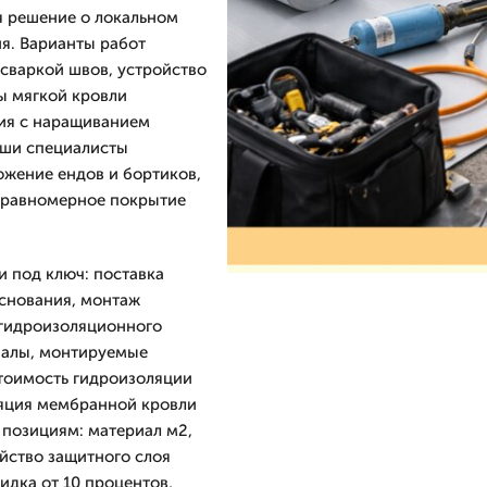
я решение о локальном
я. Варианты работ
сваркой швов, устройство
ы мягкой кровли
ия с наращиванием
аши специалисты
ожение ендов и бортиков,
ь равномерное покрытие
 под ключ: поставка
основания, монтаж
 гидроизоляционного
иалы, монтируемые
стоимость гидроизоляции
яция мембранной кровли
о позициям: материал м2,
йство защитного слоя
идка от 10 процентов,