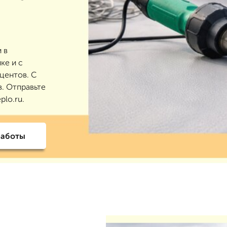
 в
ке и с
оцентов. С
в. Отправьте
plo.ru.
работы