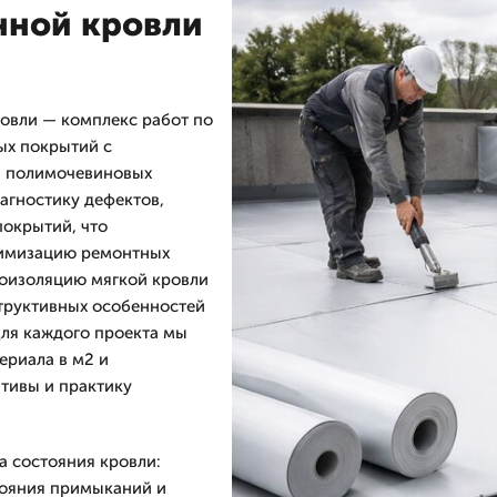
нной кровли
овли — комплекс работ по
ых покрытий с
и полимочевиновых
агностику дефектов,
покрытий, что
нимизацию ремонтных
роизоляцию мягкой кровли
труктивных особенностей
Для каждого проекта мы
ериала в м2 и
ативы и практику
а состояния кровли:
тояния примыканий и