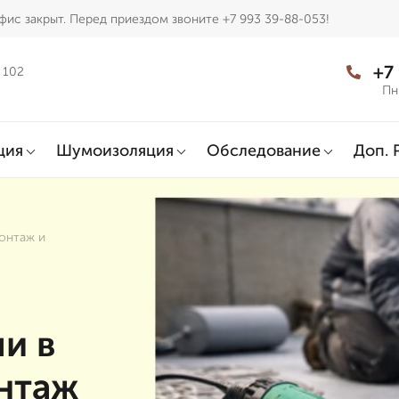
фис закрыт. Перед приездом звоните +7 993 39-88-053!
+7
 102
Пн
ция
Шумоизоляция
Обследование
Доп. 
онтаж и
и в
нтаж