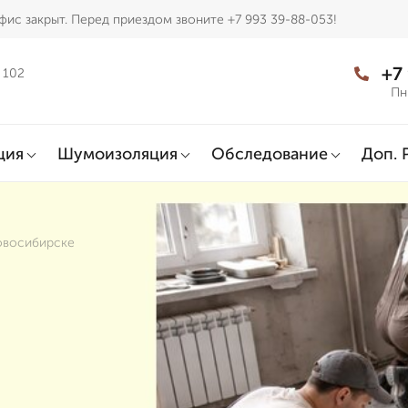
фис закрыт. Перед приездом звоните +7 993 39-88-053!
+7
 102
Пн
ция
Шумоизоляция
Обследование
Доп. 
овосибирске