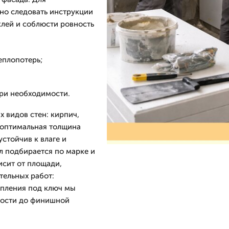
жно следовать инструкции
клей и соблюсти ровность
еплопотерь;
при необходимости.
 видов стен: кирпич,
 оптимальная толщина
стойчив к влаге и
л подбирается по марке и
исит от площади,
тельных работ:
епления под ключ мы
ности до финишной