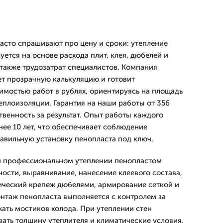
асто спрашивают про цену и сроки: утепление
ется на основе расхода плит, клея, дюбелей и
 также трудозатрат специалистов. Компания
т прозрачную калькуляцию и готовит
имостью работ в рублях, ориентируясь на площадь
еплоизоляции. Гарантия на наши работы от 356
твенность за результат. Опыт работы каждого
нее 10 лет, что обеспечивает соблюдение
равильную установку пенопласта под ключ.
и профессиональном утеплении пенопластом
ности, выравнивание, нанесение клеевого состава,
ический крепеж дюбелями, армирование сеткой и
нтаж пенопласта выполняется с контролем за
жать мостиков холода. При утеплении стен
ать толщину утеплителя и климатические условия,