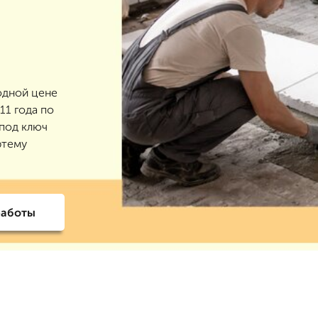
одной цене
11 года по
 под ключ
ртему
работы