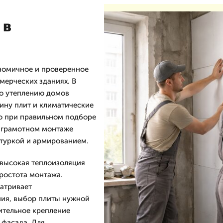
 в
номичное и проверенное
мерческих зданиях. В
о утеплению домов
ину плит и климатические
но при правильном подборе
и грамотном монтаже
атуркой и армированием.
высокая теплоизоляция
ростота монтажа.
атривает
ния, выбор плиты нужной
ительное крепление
фасада. Для