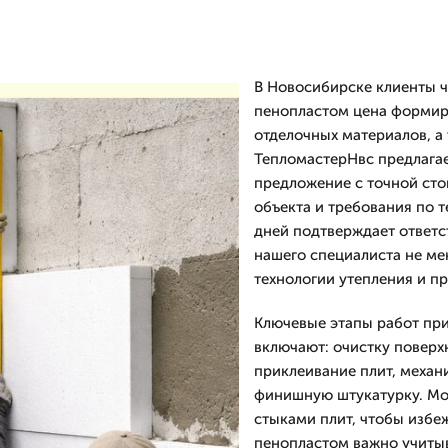
В Новосибирске клиенты ч
пенопластом цена формиру
отделочных материалов, а
ТепломастерНвс предлагае
предложение с точной сто
объекта и требования по т
дней подтверждает ответс
нашего специалиста не ме
технологии утепления и п
Ключевые этапы работ пр
включают: очистку поверх
приклеивание плит, механ
финишную штукатурку. Мо
стыками плит, чтобы избе
пенопластом важно учитыв